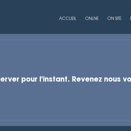
ACCUEIL
ONLNE
ON SITE
erver pour l'instant. Revenez nous vo