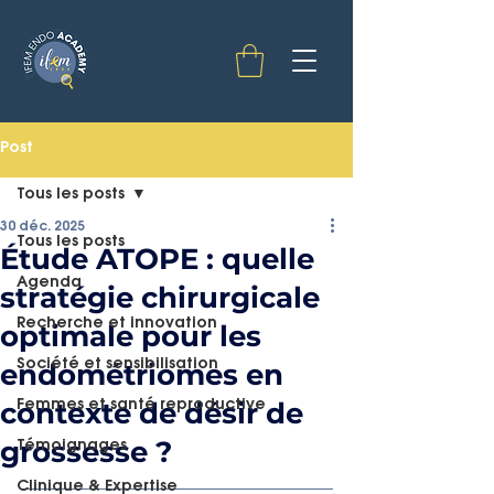
Post
Tous les posts
30 déc. 2025
Tous les posts
Étude ATOPE : quelle
Agenda
stratégie chirurgicale
Recherche et innovation
optimale pour les
endométriomes en
Société et sensibilisation
contexte de désir de
Femmes et santé reproductive
grossesse ?
Témoignages
Clinique & Expertise